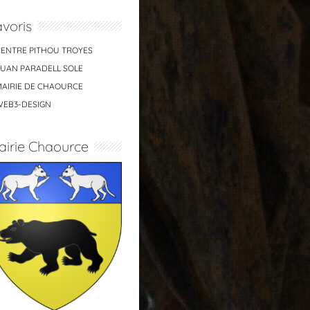
voris
CENTRE PITHOU TROYES
JUAN PARADELL SOLE
MAIRIE DE CHAOURCE
WEB3-DESIGN
airie Chaource