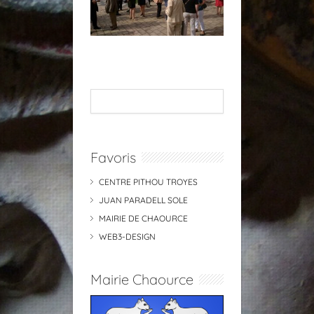
Favoris
CENTRE PITHOU TROYES
JUAN PARADELL SOLE
MAIRIE DE CHAOURCE
WEB3-DESIGN
Mairie Chaource