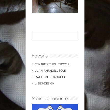
Favoris
CENTRE PITHOU TROYES
JUAN PARADELL SOLE
MAIRIE DE CHAOURCE
WEB3-DESIGN
Mairie Chaource