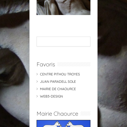
Favoris
CENTRE PITHOU TROYES
JUAN PARADELL SOLE
MAIRIE DE CHAOURCE
WEB3-DESIGN
Mairie Chaource