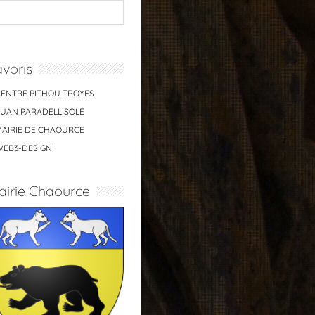
voris
CENTRE PITHOU TROYES
JUAN PARADELL SOLE
MAIRIE DE CHAOURCE
WEB3-DESIGN
airie Chaource