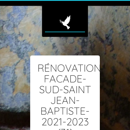
RÉNOVATION-
FACADE-
SUD-SAINT
JEAN-
BAPTISTE-
2021-2023