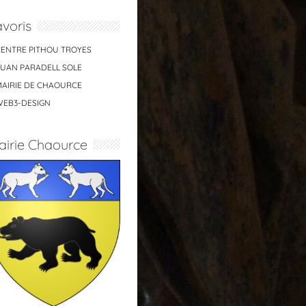
voris
CENTRE PITHOU TROYES
JUAN PARADELL SOLE
MAIRIE DE CHAOURCE
WEB3-DESIGN
airie Chaource