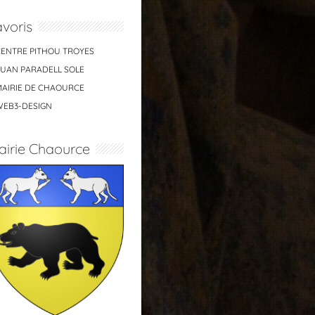
voris
CENTRE PITHOU TROYES
JUAN PARADELL SOLE
MAIRIE DE CHAOURCE
WEB3-DESIGN
airie Chaource