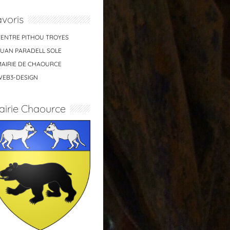
voris
CENTRE PITHOU TROYES
JUAN PARADELL SOLE
MAIRIE DE CHAOURCE
WEB3-DESIGN
airie Chaource