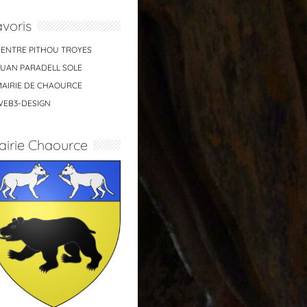
voris
CENTRE PITHOU TROYES
JUAN PARADELL SOLE
MAIRIE DE CHAOURCE
WEB3-DESIGN
airie Chaource